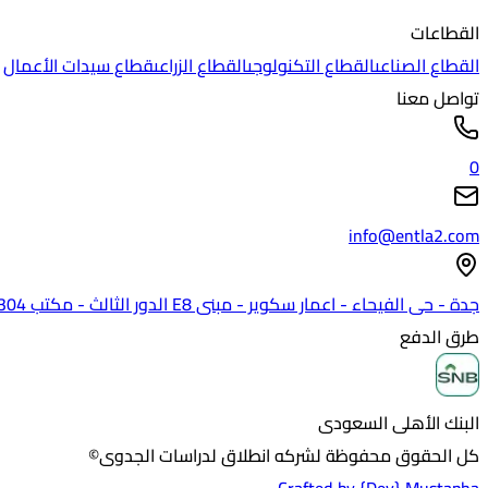
القطاعات
القطاع الصناعى
القطاع التكنولوجى
القطاع الزراعى
قطاع سيدات الأعمال
تواصل معنا
0
info@entla2.com
جدة - حى الفيحاء - اعمار سكوير - مبنى E8 الدور الثالث - مكتب 304
طرق الدفع
البنك الأهلى السعودى
كل الحقوق محفوظة لشركه انطلاق لدراسات الجدوى©